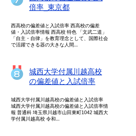
倍率_東京都
西高校の偏差値と入試倍率 西高校の偏差
値・入試倍率情報 西高校 特色 「文武二道」
「自主・自律」を教育理念として、国際社会
で活躍できる器の大きな人間...
城西大学付属川越高校
の偏差値と入試倍率
城西大学付属川越高校の偏差値と入試倍率
城西大学付属川越高校の偏差値と入試倍率情
報 普通科 埼玉県川越市山田東町1042 城西大
学付属川越高校 令和...