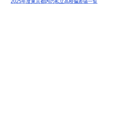
2025年度東京都内の私立高校偏差値一覧