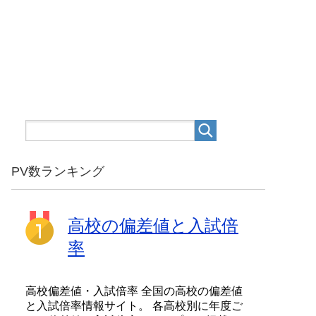
PV数ランキング
高校の偏差値と入試倍
率
高校偏差値・入試倍率 全国の高校の偏差値
と入試倍率情報サイト。 各高校別に年度ご