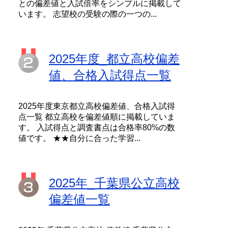
との偏差値と入試倍率をシンプルに掲載して
います。 志望校の受験の際の一つの...
2025年度_都立高校偏差
値、合格入試得点一覧
2025年度東京都立高校偏差値、合格入試得
点一覧 都立高校を偏差値順に掲載していま
す。 入試得点と調査書点は合格率80%の数
値です。 ★★自分に合った学習...
2025年_千葉県公立高校
偏差値一覧