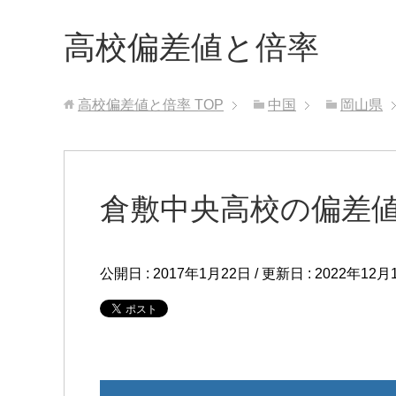
高校偏差値と倍率
高校偏差値と倍率
TOP
中国
岡山県
倉敷中央高校の偏差
公開日 :
2017年1月22日
/ 更新日 :
2022年12月