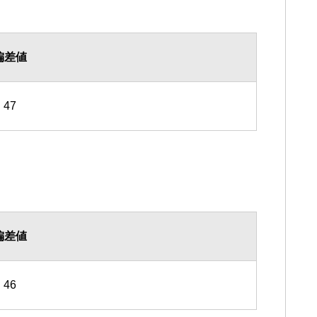
偏差値
47
偏差値
46