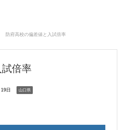
防府高校の偏差値と入試倍率
入試倍率
月19日
山口県