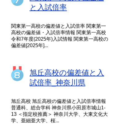
と入試倍率
関東第一高校の偏差値と入試倍率 関東第一
高校の偏差値・入試倍率情報 関東第一高校
令和7年度(2025年)入試情報 関東第一高校の
偏差値[2025年]...
旭丘高校の偏差値と入
試倍率_神奈川県
旭丘高校 旭丘高校の偏差値と入試倍率情報
普通科、総合学科 神奈川県小田原市城山1-
13 ＜指定校推薦＞ 神奈川大学、大東文化大
学、亜細亜大学、桜...