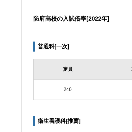
防府高校の入試倍率[2022年]
普通科[一次]
定員
240
衛生看護科[推薦]