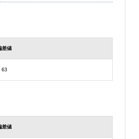
偏差値
63
偏差値