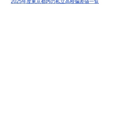
2025年度東京都内の私立高校偏差値一覧