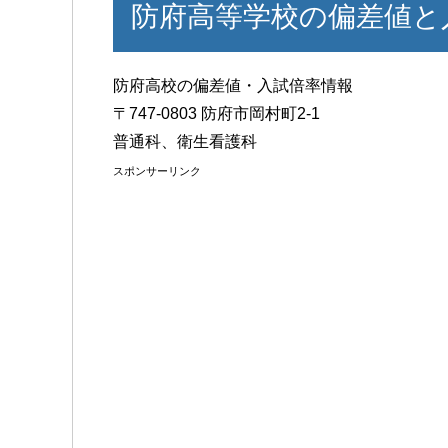
防府高等学校の偏差値と
防府高校の偏差値・入試倍率情報
〒747-0803 防府市岡村町2-1
普通科、衛生看護科
スポンサーリンク