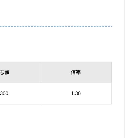
志願
倍率
300
1.30