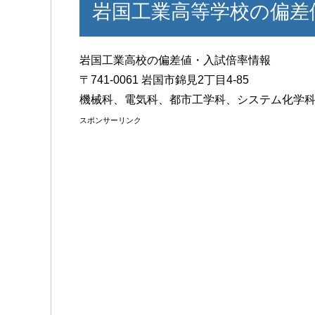
岩国工業高等学校の偏差
岩国工業高校の偏差値・入試倍率情報
〒741-0061 岩国市錦見2丁目4-85
機械科、電気科、都市工学科、システム化学
スポンサーリンク