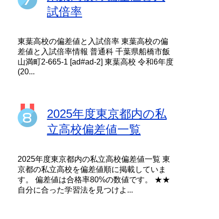
試倍率
東葉高校の偏差値と入試倍率 東葉高校の偏
差値と入試倍率情報 普通科 千葉県船橋市飯
山満町2-665-1 [ad#ad-2] 東葉高校 令和6年度
(20...
2025年度東京都内の私
立高校偏差値一覧
2025年度東京都内の私立高校偏差値一覧 東
京都の私立高校を偏差値順に掲載していま
す。 偏差値は合格率80%の数値です。 ★★
自分に合った学習法を見つけよ...