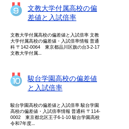
文教大学付属高校の偏
差値と入試倍率
文教大学付属高校の偏差値と入試倍率 文教
大学付属高校の偏差値・入試倍率情報 普通
科 〒142-0064 東京都品川区旗の台3-2-17
文教大学付属...
駿台学園高校の偏差値
と入試倍率
駿台学園高校の偏差値と入試倍率 駿台学園
高校の偏差値・入試倍率情報 普通科 〒114-
0002 東京都北区王子6-1-10 駿台学園高校
令和7年度...