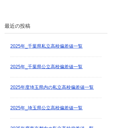
最近の投稿
2025年_千葉県私立高校偏差値一覧
2025年_千葉県公立高校偏差値一覧
2025年度埼玉県内の私立高校偏差値一覧
2025年_埼玉県公立高校偏差値一覧