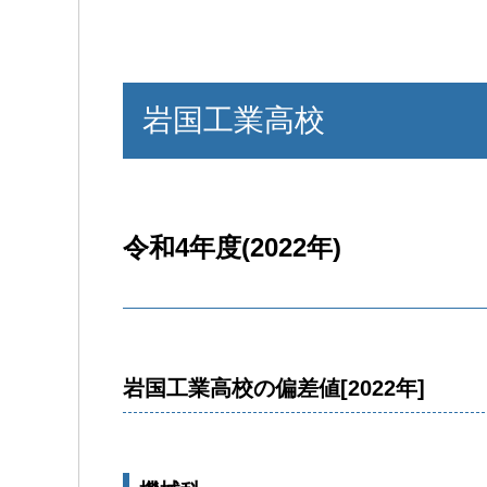
岩国工業高校
令和4年度(2022年)
岩国工業高校の偏差値[2022年]