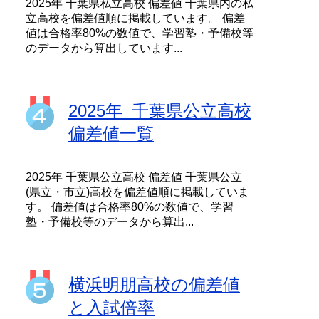
2025年 千葉県私立高校 偏差値 千葉県内の私
立高校を偏差値順に掲載しています。 偏差
値は合格率80%の数値で、学習塾・予備校等
のデータから算出しています...
2025年_千葉県公立高校
偏差値一覧
2025年 千葉県公立高校 偏差値 千葉県公立
(県立・市立)高校を偏差値順に掲載していま
す。 偏差値は合格率80%の数値で、学習
塾・予備校等のデータから算出...
横浜明朋高校の偏差値
と入試倍率